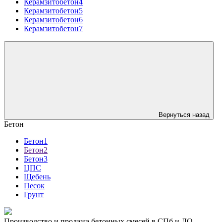
Керамзитобетон4
Керамзитобетон5
Керамзитобетон6
Керамзитобетон7
Вернуться назад
Бетон
Бетон1
Бетон2
Бетон3
ЦПС
Щебень
Песок
Грунт
Производство и продажа бетонных смесей в СПб и ЛО