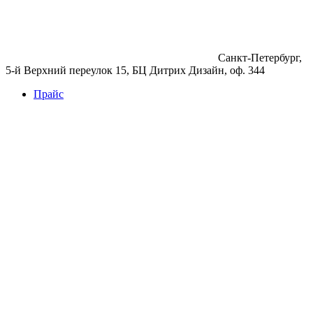
Санкт-Петербург,
5-й Верхний переулок 15, БЦ Дитрих Дизайн, оф. 344
Прайс
Бетон
Бетон
Керамзитобетон
Фибробетон
Цемент
Раствор
Раствор
Кладочный раствор
Нерудные материалы
Песок
Щебень
Нерудные материалы
Вторичка