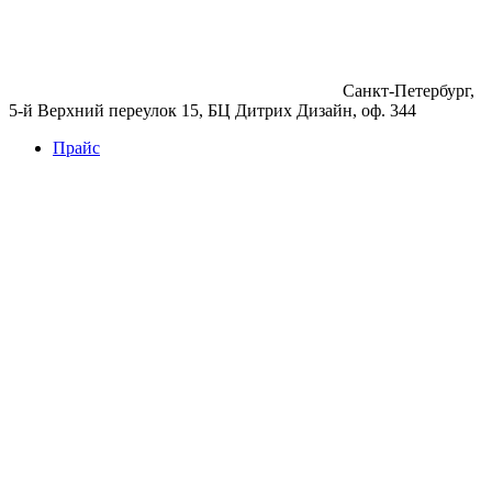
Санкт-Петербург,
5-й Верхний переулок 15, БЦ Дитрих Дизайн, оф. 344
Прайс
Бетон
Бетон
Керамзитобетон
Фибробетон
Цемент
Раствор
Раствор
Кладочный раствор
Нерудные материалы
Песок
Щебень
Нерудные материалы
Вторичка