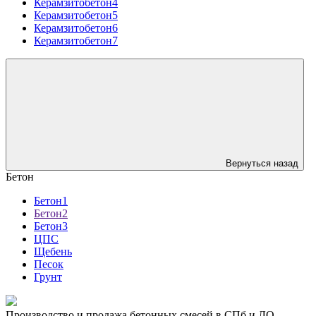
Керамзитобетон4
Керамзитобетон5
Керамзитобетон6
Керамзитобетон7
Вернуться назад
Бетон
Бетон1
Бетон2
Бетон3
ЦПС
Щебень
Песок
Грунт
Производство и продажа бетонных смесей в СПб и ЛО