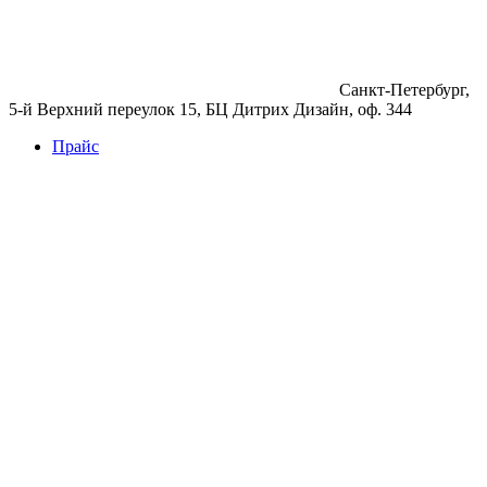
Санкт-Петербург,
5-й Верхний переулок 15, БЦ Дитрих Дизайн, оф. 344
Прайс
Бетон
Бетон
Керамзитобетон
Фибробетон
Цемент
Раствор
Раствор
Кладочный раствор
Нерудные материалы
Песок
Щебень
Нерудные материалы
Вторичка