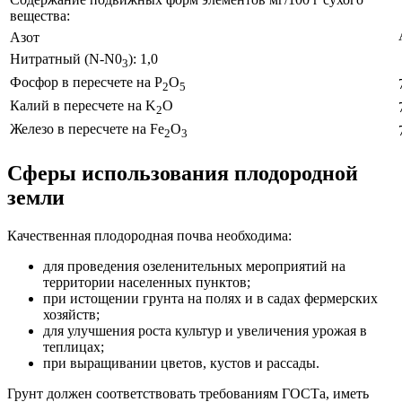
вещества:
Азот
Нитратный (N-N0
): 1,0
3
Фосфор в пересчете на P
O
2
5
Калий в пересчете на K
O
2
Железо в пересчете на Fe
O
2
3
Сферы использования плодородной
земли
Качественная плодородная почва необходима:
для проведения озеленительных мероприятий на
территории населенных пунктов;
при истощении грунта на полях и в садах фермерских
хозяйств;
для улучшения роста культур и увеличения урожая в
теплицах;
при выращивании цветов, кустов и рассады.
Грунт должен соответствовать требованиям ГОСТа, иметь