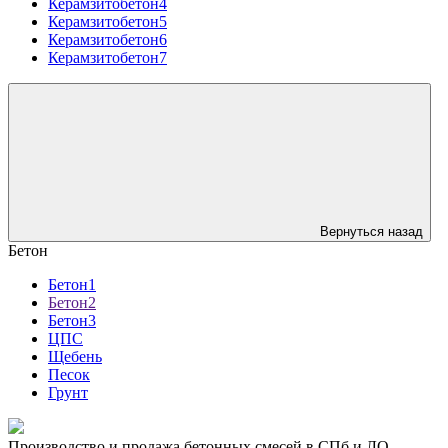
Керамзитобетон4
Керамзитобетон5
Керамзитобетон6
Керамзитобетон7
Вернуться назад
Бетон
Бетон1
Бетон2
Бетон3
ЦПС
Щебень
Песок
Грунт
Производство и продажа бетонных смесей в СПб и ЛО