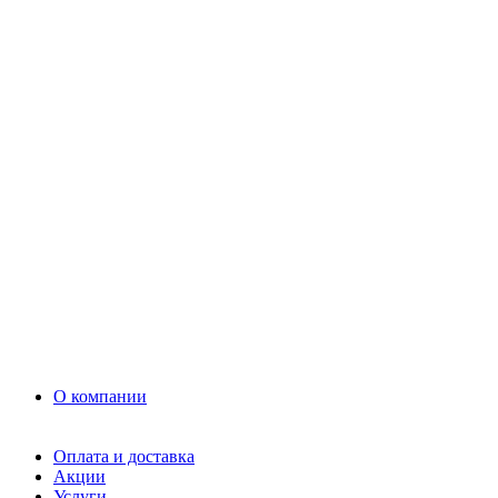
Раствор
Кладочный раствор
Нерудные материалы
Песок
Щебень
Нерудные материалы
Вторичка
Грунт
Асфальт
Керамзит
Прочие материалы
Керамоблок
Противогололедные реагенты
Кирпич
О компании
Оплата и доставка
Акции
Услуги