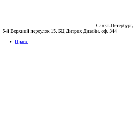
Санкт-Петербург,
5-й Верхний переулок 15, БЦ Дитрих Дизайн, оф. 344
Прайс
Бетон
Бетон
Керамзитобетон
Фибробетон
Цемент
Раствор
Раствор
Кладочный раствор
Нерудные материалы
Песок
Щебень
Нерудные материалы
Вторичка