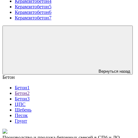
Керамзитобетон4
Керамзитобетон5
Керамзитобетон6
Керамзитобетон7
Вернуться назад
Бетон
Бетон1
Бетон2
Бетон3
ЦПС
Щебень
Песок
Грунт
Производство и продажа бетонных смесей в СПб и ЛО