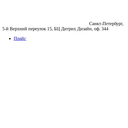
Санкт-Петербург,
5-й Верхний переулок 15, БЦ Дитрих Дизайн, оф. 344
Прайс
Бетон
Бетон
Керамзитобетон
Фибробетон
Цемент
Раствор
Раствор
Кладочный раствор
Нерудные материалы
Песок
Щебень
Нерудные материалы
Вторичка