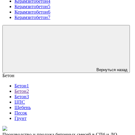
Керамзитобетон4
Керамзитобетон5
Керамзитобетон6
Керамзитобетон7
Вернуться назад
Бетон
Бетон1
Бетон2
Бетон3
ЦПС
Щебень
Песок
Грунт
Производство и продажа бетонных смесей в СПб и ЛО