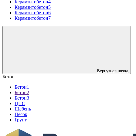
Керамзитобетон4
Керамзитобетон5
Керамзитобетон6
Керамзитобетон7
Вернуться назад
Бетон
Бетон1
Бетон2
Бетон3
ЦПС
Щебень
Песок
Грунт