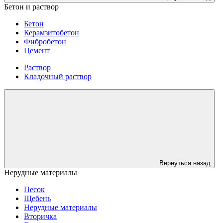
Бетон и раствор
Бетон
Керамзитобетон
Фибробетон
Цемент
Раствор
Кладочный раствор
Вернуться назад
Нерудные материалы
Песок
Щебень
Нерудные материалы
Вторичка