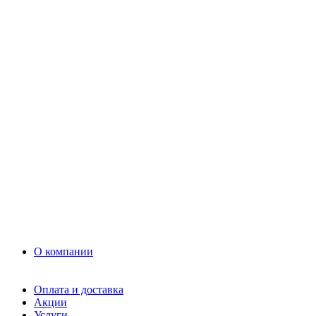
Раствор
Кладочный раствор
Нерудные материалы
Песок
Щебень
Нерудные материалы
Вторичка
Грунт
Асфальт
Керамзит
Прочие материалы
Керамоблок
Противогололедные реагенты
Кирпич
О компании
Оплата и доставка
Акции
Услуги