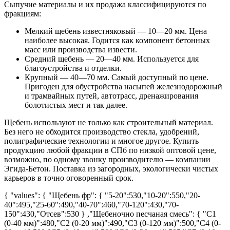
Сыпучие материалы и их продажа классифицируются по
фракциям:
Мелкий щебень известняковый ― 10―20 мм. Цена
наиболее высокая. Годится как компонент бетонных
масс или производства извести.
Средний щебень ― 20―40 мм. Используется для
благоустройства и отделки.
Крупный ― 40―70 мм. Самый доступный по цене.
Пригоден для обустройства насыпей железнодорожный
и трамвайных путей, автотрасс, дренажирования
болотистых мест и так далее.
Щебень используют не только как строительный материал.
Без него не обходится производство стекла, удобрений,
полиграфические технологии и многое другое. Купить
продукцию любой фракции в СПб по низкой оптовой цене,
возможно, по одному звонку производителю ― компании
Эгида-Бетон. Поставка из загородных, экологически чистых
карьеров в точно оговоренный срок.
{ "values": { "Щебень фр": { "5-20":530,"10-20":550,"20-
40":495,"25-60":490,"40-70":460,"70-120":430,"70-
150":430,"Отсев":530 } ,"Щебеночно песчаная смесь": { "С1
(0-40 мм)":480,"С2 (0-20 мм)":490,"С3 (0-120 мм)":500,"С4 (0-