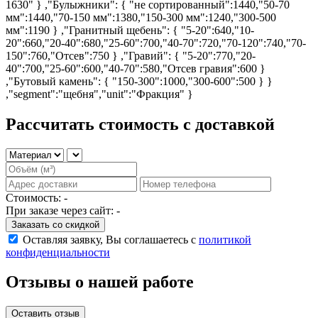
1630" } ,"Булыжники": { "не сортированный":1440,"50-70
мм":1440,"70-150 мм":1380,"150-300 мм":1240,"300-500
мм":1190 } ,"Гранитный щебень": { "5-20":640,"10-
20":660,"20-40":680,"25-60":700,"40-70":720,"70-120":740,"70-
150":760,"Отсев":750 } ,"Гравий": { "5-20":770,"20-
40":700,"25-60":600,"40-70":580,"Отсев гравия":600 }
,"Бутовый камень": { "150-300":1000,"300-600":500 } }
,"segment":"щебня","unit":"Фракция" }
Рассчитать стоимость
с доставкой
Стоимость:
-
При заказе через сайт:
-
Заказать со скидкой
Оставляя заявку, Вы соглашаетесь с
политикой
конфиденциальности
Отзывы о нашей работе
Оставить отзыв