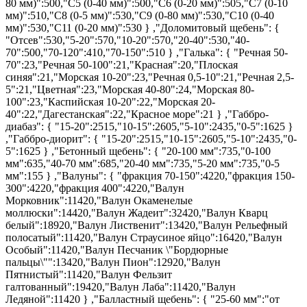
80 мм)":500,"С5 (0-40 мм)":500,"С6 (0-20 мм)":505,"С7 (0-10
мм)":510,"С8 (0-5 мм)":530,"С9 (0-80 мм)":530,"С10 (0-40
мм)":530,"С11 (0-20 мм)":530 } ,"Доломитовый щебень": {
"Отсев":530,"5-20":570,"10-20":570,"20-40":530,"40-
70":500,"70-120":410,"70-150":510 } ,"Галька": { "Речная 50-
70":23,"Речная 50-100":21,"Красная":20,"Плоская
синяя":21,"Морская 10-20":23,"Речная 0,5-10":21,"Речная 2,5-
5":21,"Цветная":23,"Морская 40-80":24,"Морская 80-
100":23,"Каспийская 10-20":22,"Морская 20-
40":22,"Дагестанская":22,"Красное море":21 } ,"Габбро-
диабаз": { "15-20":2515,"10-15":2605,"5-10":2435,"0-5":1625 }
,"Габбро-диорит": { "15-20":2515,"10-15":2605,"5-10":2435,"0-
5":1625 } ,"Бетонный щебень": { "20-100 мм":735,"0-100
мм":635,"40-70 мм":685,"20-40 мм":735,"5-20 мм":735,"0-5
мм":155 } ,"Валуны": { "фракция 70-150":4220,"фракция 150-
300":4220,"фракция 400":4220,"Валун
Морковник":11420,"Валун Окаменелые
моллюски":14420,"Валун Жадеит":32420,"Валун Кварц
белый":18920,"Валун Лиственит":13420,"Валун Рельефный
полосатый":11420,"Валун Страусиное яйцо":16420,"Валун
Особый":11420,"Валун Песчаник \"Бордюрные
пальцы\"":13420,"Валун Пион":12920,"Валун
Пятнистый":11420,"Валун Фельзит
галтованный":19420,"Валун Лаба":11420,"Валун
Ледяной":11420 } ,"Балластный щебень": { "25-60 мм":"от