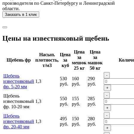
производителя по Санкт-Петербургу и Ленинградской
области.
Заказать в 1 клик
Цены на известняковый щебень
Цена
Цена
Насып.
Цена
за
за
Щебень фр
плотность,
за
Количе
мешок
машок
т/м3
куб
25 кг
50 кг
-
Щебень
530
160
290
известняковый
1,3
руб.
руб.
руб.
фр. 5-20 мм
+
-
Щебень
550
155
285
известняковый
1,3
руб.
руб.
руб.
фр. 10-20 мм
+
-
Щебень
495
150
280
известняковый
1,3
руб.
руб.
руб.
фр. 20-40 мм
+