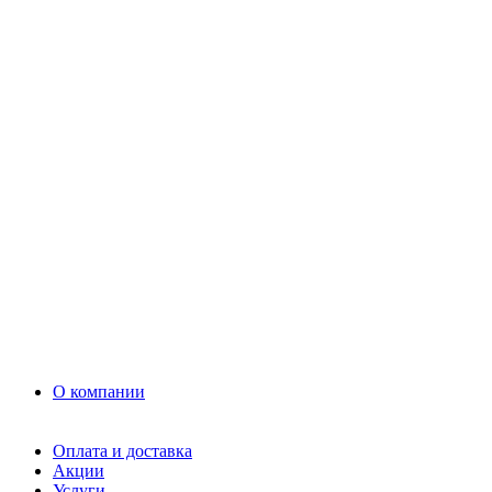
Раствор
Кладочный раствор
Нерудные материалы
Песок
Щебень
Нерудные материалы
Вторичка
Грунт
Асфальт
Керамзит
Прочие материалы
Керамоблок
Противогололедные реагенты
Кирпич
О компании
Оплата и доставка
Акции
Услуги