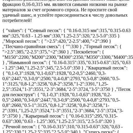
фракцию 0,16-0,315 мм. являются самыми низкими на рынке
материалов за счет огромного спроса. Не проспите свой
удачный шанс, и успейте присоединиться к числу довольных
потребителей!
{ "values": { "Сеяный песок": { "0.16-0.315 мм":315,"0.315-0.63
мм":325,"0.63 - 1.25 мм":330,"1.25-2.5":320,"2.5-5.0":335 }
,"Морской песок": { ">2.5":420,"2-2.5":400,"<2":390 }
,"Песчано-гравийная смесь": { "":330 } ,"Горный песок": {
">2.5":385,"2-2.5":375,"<2":360 } ,"Пескобетон": {
"М150":2200,"M200":2300,"М300":2350,"М350":3300,"М400":35
} ,"Намывной песок": { "0.16-0.315":335,"0.315-0.63":325,"0,63
- 1.25":340,"1.25-2.5":345,"2.5-5.0":350 } ,"Кварцевый песок":
{ "0,1-0,3":1928,"0,1-0,63":1928,"0,2-0,5":2460,"0,3-
0,6":2447,"0,3-0,9":2500,"0,4-0,8":2793,"0,5-0,8":2660,"0.5-
1":3125,"0,8-1,2":3258,"0,8-2":3258,"1-2":3391,"1,25-
2,5":3524,"1-3":3551,"2-3":3684,"2-5":3724,"3-5":3750 } ,"Песок
для пескоструя": { "0,1-0,3":1928,"0,1-0,63":1928,"0,2-
0,5":2460,"0,3-0,6":2447,"0,3-0,9":2500,"0,4-0,8":2793,"0,5-
0,8":2660,"0.5-1":3125,"0,8-1,2":3258,"0,8-2":3258,"1-
2":3391,"1,25-2,5":3524,"1-3":3551,"2-3":3684,"2-5":3724,"3-
5":3750 } ,"Карьерный песок": { "0.16-0.315":295,"0.315-
0.63":300,"0.63 - 1.25":305,"1.25-2.5":315,"2.5-5.0":320 }
,"Речной песок": { "0.16-0.315":310,"0.315-0.63":320,"0,63 -
1.25":330,"1.25-2.5":335,"2.5-5.0":340 } ,"Супесь песка": {