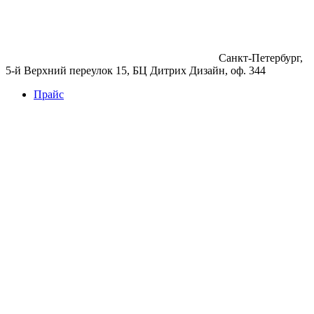
Санкт-Петербург,
5-й Верхний переулок 15, БЦ Дитрих Дизайн, оф. 344
Прайс
Бетон
Бетон
Керамзитобетон
Фибробетон
Цемент
Раствор
Раствор
Кладочный раствор
Нерудные материалы
Песок
Щебень
Нерудные материалы
Вторичка