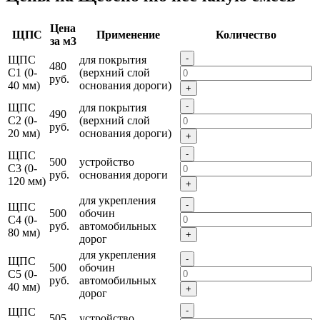
Цена
ЩПС
Применение
Количество
за м3
-
ЩПС
для покрытия
480
С1 (0-
(верхний слой
руб.
40 мм)
основания дороги)
+
-
ЩПС
для покрытия
490
С2 (0-
(верхний слой
руб.
20 мм)
основания дороги)
+
-
ЩПС
500
устройство
С3 (0-
руб.
основания дороги
120 мм)
+
для укрепления
-
ЩПС
500
обочин
С4 (0-
руб.
автомобильных
80 мм)
+
дорог
для укрепления
-
ЩПС
500
обочин
С5 (0-
руб.
автомобильных
40 мм)
+
дорог
-
ЩПС
505
устройство