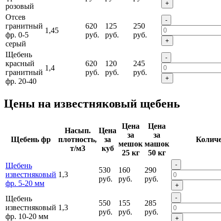
+
розовый
Отсев
-
гранитный
620
125
250
1,45
фр. 0-5
руб.
руб.
руб.
+
серый
Щебень
-
красный
620
120
245
1,4
гранитный
руб.
руб.
руб.
+
фр. 20-40
Цены на известняковый щебень
Цена
Цена
Насып.
Цена
за
за
Щебень фр
плотность,
за
Количе
мешок
машок
т/м3
куб
25 кг
50 кг
-
Щебень
530
160
290
известняковый
1,3
руб.
руб.
руб.
фр. 5-20 мм
+
-
Щебень
550
155
285
известняковый
1,3
руб.
руб.
руб.
фр. 10-20 мм
+