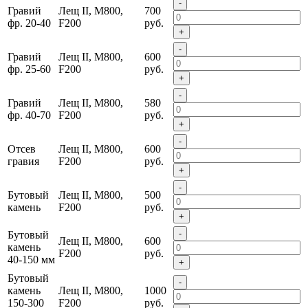
-
Гравий
Лещ II, M800,
700
фр. 20-40
F200
руб.
+
-
Гравий
Лещ II, M800,
600
фр. 25-60
F200
руб.
+
-
Гравий
Лещ II, M800,
580
фр. 40-70
F200
руб.
+
-
Отсев
Лещ II, M800,
600
гравия
F200
руб.
+
-
Бутовый
Лещ II, M800,
500
камень
F200
руб.
+
-
Бутовый
Лещ II, M800,
600
камень
F200
руб.
40-150 мм
+
Бутовый
-
камень
Лещ II, M800,
1000
150-300
F200
руб.