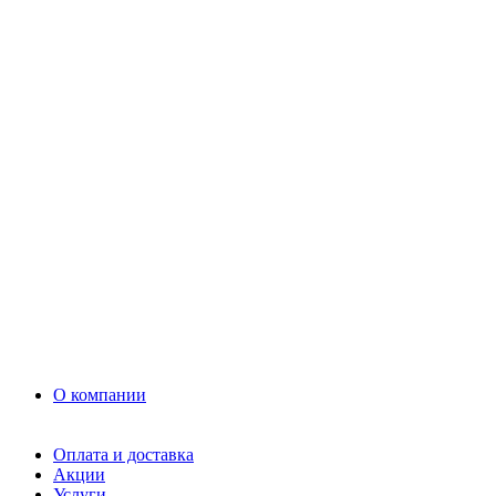
Раствор
Кладочный раствор
Нерудные материалы
Песок
Щебень
Нерудные материалы
Вторичка
Грунт
Асфальт
Керамзит
Прочие материалы
Керамоблок
Противогололедные реагенты
Кирпич
О компании
Оплата и доставка
Акции
Услуги