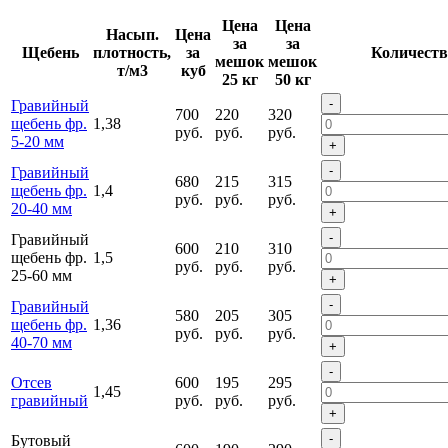
Цена
Цена
Насып.
Цена
за
за
Щебень
плотность,
за
Количеств
мешок
мешок
т/м3
куб
25 кг
50 кг
-
Гравийный
700
220
320
щебень фр.
1,38
руб.
руб.
руб.
5-20 мм
+
-
Гравийный
680
215
315
щебень фр.
1,4
руб.
руб.
руб.
20-40 мм
+
-
Гравийный
600
210
310
щебень фр.
1,5
руб.
руб.
руб.
25-60 мм
+
-
Гравийный
580
205
305
щебень фр.
1,36
руб.
руб.
руб.
40-70 мм
+
-
Отсев
600
195
295
1,45
гравийный
руб.
руб.
руб.
+
-
Бутовый