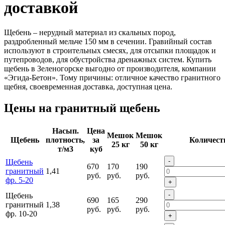
доставкой
Щебень – нерудный материал из скальных пород,
раздробленный мельче 150 мм в сечении. Гравийный состав
используют в строительных смесях, для отсыпки площадок и
путепроводов, для обустройства дренажных систем. Купить
щебень в Зеленогорске выгодно от производителя, компании
«Эгида-Бетон». Тому причины: отличное качество гранитного
щебня, своевременная доставка, доступная цена.
Цены на гранитный щебень
Насып.
Цена
Мешок
Мешок
Щебень
плотность,
за
Количест
25 кг
50 кг
т/м3
куб
-
Щебень
670
170
190
гранитный
1,41
руб.
руб.
руб.
фр. 5-20
+
-
Щебень
690
165
290
гранитный
1,38
руб.
руб.
руб.
фр. 10-20
+